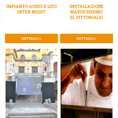
IMPIANTO AUDIO E LUCI
INSTALLAZIONE
INTER NIGHT
MAXISCHERMO
(IL VITTORIALE)
DETTAGLI >
DETTAGLI >