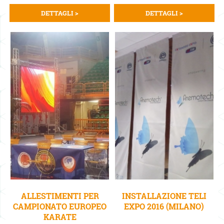
DETTAGLI >
DETTAGLI >
ALLESTIMENTI PER
INSTALLAZIONE TELI
CAMPIONATO EUROPEO
EXPO 2016 (MILANO)
KARATE